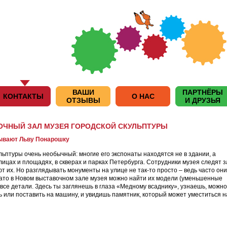
ВАШИ
ПАРТНЁРЫ
КОНТАКТЫ
О НАС
ОТЗЫВЫ
И ДРУЗЬЯ
ЧНЫЙ ЗАЛ МУЗЕЯ ГОРОДСКОЙ СКУЛЬПТУРЫ
ывают Льву Понарошку
льптуры очень необычный: многие его экспонаты находятся не в здании, а
улицах и площадях, в скверах и парках Петербурга. Сотрудники музея следят з
т их. Но разглядывать монументы на улице не так-то просто – ведь часто они
Зато в Новом выставочном зале музея можно найти их модели (уменьшенные
 все детали. Здесь ты заглянешь в глаза «Медному всаднику», узнаешь, можно
 или поставить на машину, и увидишь памятник, который может уместиться н