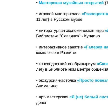
•
Мастерская музейных открытий
(7
• игровой мастер-класс
«Разноцветны
11 лет) в Русском музее
• литературная экономическая игра
«
Библиотеке "Славянка" - Купчино
• интерактивное занятие
«Галерея н
комплексе в Разливе
• краеведческий воображариум
«Скво
лет) в Библиотечном центре общени
• экскурсия-настолка
«Просто повез
Аникушина
• арт-мастерская
«Я (не) белый лис
денег