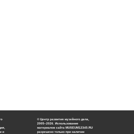
го
© Центр развития музейного дела,
2005–2026. Использование
ция,
материалов сайта MUSEUM12345.RU
и и
разрешено только при наличии