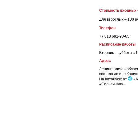
Стоимость входных 
Для взрослых – 100 ру
Телефон
+7 813 692-90-65
Расписание работы
Вторник – суббота с 
Адрес
Ленинградская область
вокзала до ст. «Кали
На автобусе: от
«А
«Солнечная».