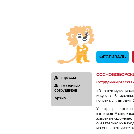
ФЕСТИВАЛЬ
СОСНОВОБОРСКИ
Для прессы
Сотрудники рассказ
Для музейных
сотрудников
«В нашем музее можн
искусства. Загадочны
Архив
полотна с… дырами! 
У нас разрешается гр
как домой. А еще у н
животные скромные, п
обязательно их наход
могут попасть даже в