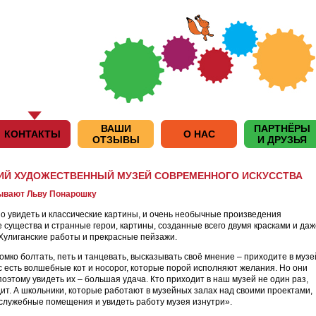
ВАШИ
ПАРТНЁРЫ
КОНТАКТЫ
О НАС
ОТЗЫВЫ
И ДРУЗЬЯ
Й ХУДОЖЕСТВЕННЫЙ МУЗЕЙ СОВРЕМЕННОГО ИСКУССТВА
ывают Льву Понарошку
о увидеть и классические картины, и очень необычные произведения
е существа и странные герои, картины, созданные всего двумя красками и даж
Хулиганские работы и прекрасные пейзажи.
омко болтать, петь и танцевать, высказывать своё мнение – приходите в музе
ас есть волшебные кот и носорог, которые порой исполняют желания. Но они
оэтому увидеть их – большая удача. Кто приходит в наш музей не один раз,
ит. А школьники, которые работают в музейных залах над своими проектами,
 служебные помещения и увидеть работу музея изнутри».