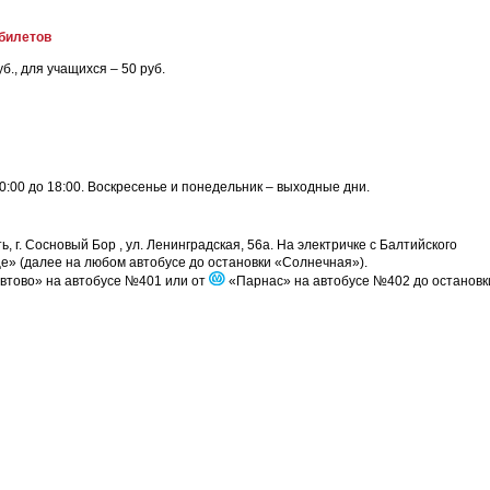
билетов
б., для учащихся – 50 руб.
10:00 до 18:00. Воскресенье и понедельник – выходные дни.
, г. Сосновый Бор , ул. Ленинградская, 56а. На электричке с Балтийского
ще» (далее на любом автобусе до остановки «Солнечная»).
втово» на автобусе №401 или от
«Парнас» на автобусе №402 до остановк