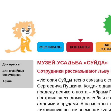
ВА
ФЕСТИВАЛЬ
КОНТАКТЫ
ОТЗ
МУЗЕЙ-УСАДЬБА «СУЙДА»
Для прессы
Сотрудники рассказывают Льву
Для музейных
сотрудников
«История Суйды тесно связана с 
Архив
Сергеевича Пушкина. Когда-то да
прадеду великого поэта – Абраму П
построил здесь дома для себя и св
аллеями и прудами. А на местных
диковинную по тем временам культ