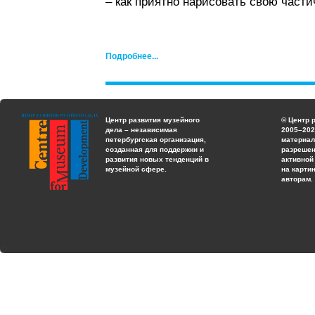
– как приятно нарисовать свою части
Подробнее...
Центр развития музейного
© Центр 
дела – независимая
2005–202
петербургская организация,
материал
созданная для поддержки и
разрешен
развития новых тенденций в
активной
музейной сфере.
на карти
авторам.