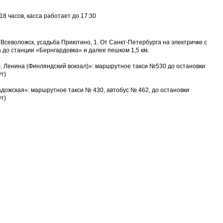
18 часов, касса работает до 17:30
. Всеволожск, усадьба Приютино, 1. От Санкт-Петербурга на электричке с
 до станции «Бернгардовка» и далее пешком 1,5 км.
. Ленина (Финляндский вокзал)»: маршрутное такси №530 до остановки
т)
дожская»: маршрутное такси № 430, автобус № 462, до остановки
т)