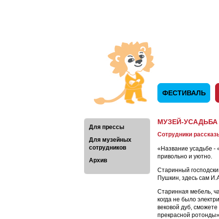
ФЕСТИВАЛЬ
МУЗЕЙ-УСАДЬБА
Для прессы
Сотрудники рассказ
Для музейных
сотрудников
«Название усадьбе - 
привольно и уютно.
Архив
Старинный господский
Пушкин, здесь сам И.
Старинная мебель, ча
когда не было электр
вековой дуб, сможете
прекрасной ротонды»