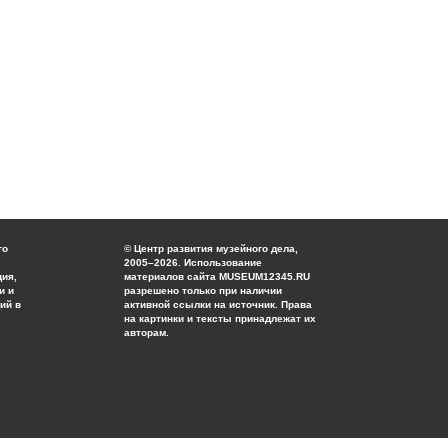
го
© Центр развития музейного дела,
2005–2026. Использование
ция,
материалов сайта MUSEUM12345.RU
и и
разрешено только при наличии
ий в
активной ссылки на источник. Права
на картинки и тексты принадлежат их
авторам.