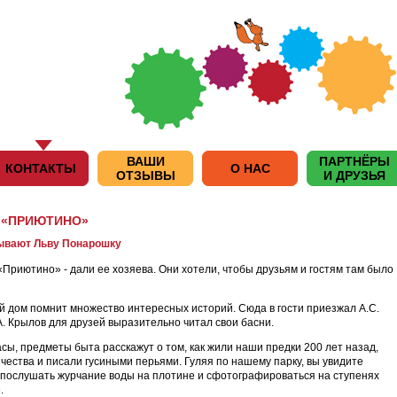
ВАШИ
ПАРТНЁРЫ
КОНТАКТЫ
О НАС
ОТЗЫВЫ
И ДРУЗЬЯ
 «ПРИЮТИНО»
ывают Льву Понарошку
«Приютино» - дали ее хозяева. Они хотели, чтобы друзьям и гостям там было
 дом помнит множество интересных историй. Сюда в гости приезжал А.С.
А. Крылов для друзей выразительно читал свои басни.
сы, предметы быта расскажут о том, как жили наши предки 200 лет назад,
ичества и писали гусиными перьями. Гуляя по нашему парку, вы увидите
 послушать журчание воды на плотине и сфотографироваться на ступенях
.